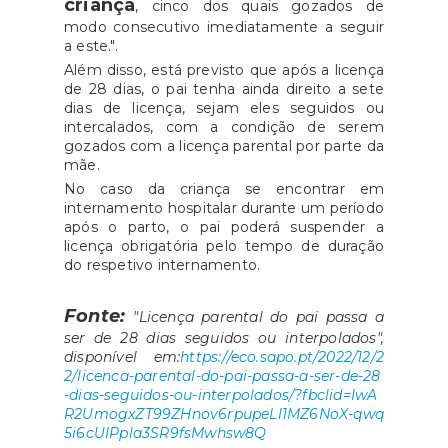
criança
, cinco dos quais gozados de
modo consecutivo imediatamente a seguir
a este.".
Além disso, está previsto que após a licença
de 28 dias, o pai tenha ainda direito a sete
dias de licença, sejam eles seguidos ou
intercalados, com a condição de serem
gozados com a licença parental por parte da
mãe.
No caso da criança se encontrar em
internamento hospitalar durante um período
após o parto, o pai poderá suspender a
licença obrigatória pelo tempo de duração
do respetivo internamento.
Fonte:
"Licença parental do pai passa a
ser de 28 dias seguidos ou interpolados",
disponível em:
https://eco.sapo.pt/2022/12/2
2/licenca-parental-do-pai-passa-a-ser-de-28
-dias-seguidos-ou-interpolados/?fbclid=IwA
R2UmogxZT99ZHnov6rpupeLl1MZ6NoX-qwq
5i6cUIPpla3SR9fsMwhsw8Q